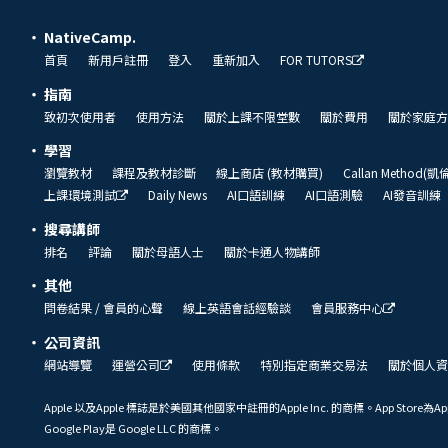
NativeCamp.
首頁
新用戶註冊
登入
重新加入
FOR TUTORS
指南
致初次使用者
使用方法
關於上課不限堂數
關於費用
關於家庭方
學習
瀏覽教材
課程及教材診斷
線上商店 (教材購買)
Callan Method(
上課環境測試
Daily News
AI口語訓練
AI口語測驗
AI發音訓練
搜尋講師
排名
評論
關於母語人士
關於卡通人物講師
其他
問卷結果 / 會員的心聲
線上英語會話經驗談
會員服務中心
公司資訊
網站導覽
運營公司
使用條款
特別指定商業交易法
關於個人資
Apple 以及Apple 標誌是於美國其他國家中註冊的Apple Inc. 的商標。App Store為Ap
Google Play是 Google LLC 的商標。