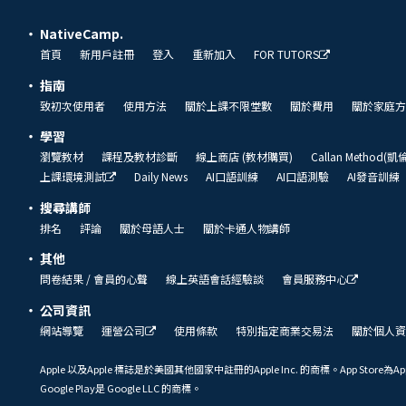
NativeCamp.
首頁
新用戶註冊
登入
重新加入
FOR TUTORS
指南
致初次使用者
使用方法
關於上課不限堂數
關於費用
關於家庭方
學習
瀏覽教材
課程及教材診斷
線上商店 (教材購買)
Callan Method(
上課環境測試
Daily News
AI口語訓練
AI口語測驗
AI發音訓練
搜尋講師
排名
評論
關於母語人士
關於卡通人物講師
其他
問卷結果 / 會員的心聲
線上英語會話經驗談
會員服務中心
公司資訊
網站導覽
運營公司
使用條款
特別指定商業交易法
關於個人資
Apple 以及Apple 標誌是於美國其他國家中註冊的Apple Inc. 的商標。App Store為Ap
Google Play是 Google LLC 的商標。