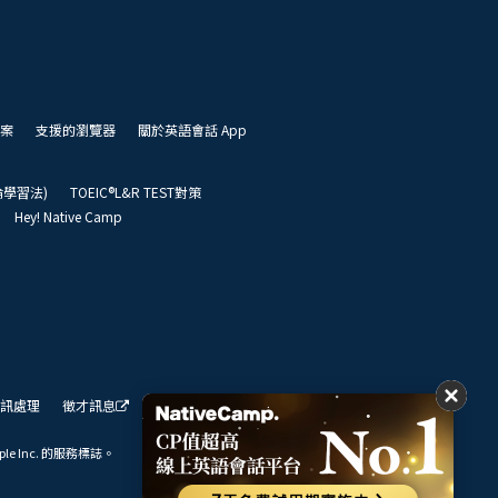
案
支援的瀏覽器
關於英語會話 App
凱倫學習法)
TOEIC®L&R TEST對策
Hey! Native Camp
訊處理
徵才訊息
我們的展望
ple Inc. 的服務標誌。