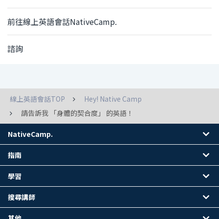
前往線上英語會話NativeCamp.
諮詢
線上英語會話TOP
Hey! Native Camp
請告訴我 「身體的契合度」 的英語！
NativeCamp.
指南
學習
搜尋講師
其他