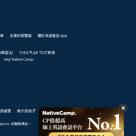
案
支援的瀏覽器
關於英語會話 App
凱倫學習法)
TOEIC®L&R TEST對策
Hey! Native Camp
訊處理
徵才訊息
我們的展望
ple Inc. 的服務標誌。