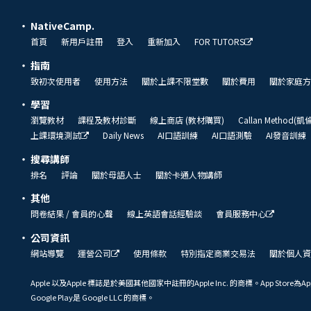
NativeCamp.
首頁
新用戶註冊
登入
重新加入
FOR TUTORS
指南
致初次使用者
使用方法
關於上課不限堂數
關於費用
關於家庭方
學習
瀏覽教材
課程及教材診斷
線上商店 (教材購買)
Callan Method(
上課環境測試
Daily News
AI口語訓練
AI口語測驗
AI發音訓練
搜尋講師
排名
評論
關於母語人士
關於卡通人物講師
其他
問卷結果 / 會員的心聲
線上英語會話經驗談
會員服務中心
公司資訊
網站導覽
運營公司
使用條款
特別指定商業交易法
關於個人資
Apple 以及Apple 標誌是於美國其他國家中註冊的Apple Inc. 的商標。App Store為Ap
Google Play是 Google LLC 的商標。