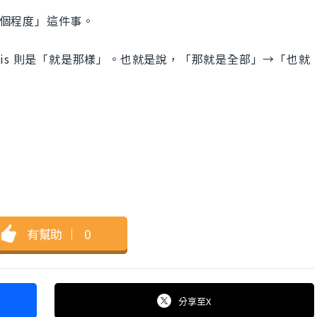
那個程度」這件事。
意思，it is 則是「就是那樣」。也就是說，「那就是全部」→「也就
有幫助
｜
0
分享
至X