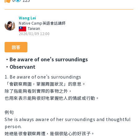
0
125
Wang Lei
Native Camp英語會話講師
Taiwan
2026/01/09 12:00
回答
・Be aware of one's surroundings
・Observant
1. Be aware of one's surroundings
「會觀察周圍，掌握周圍狀況」的意思。
除了指能夠看到實際的事物之外，
也用來表示能夠很好地掌握他人的情感或行動。
例句
She is always aware of her surroundings and thoughtful
person.
她總是很會觀察周遭，是個很貼心的好孩子。