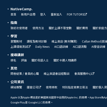
NativeCamp.
首頁
新用戶註冊
登入
重新加入
FOR TUTORS
指南
致初次使用者
使用方法
關於上課不限堂數
關於費用
關於家庭方
學習
瀏覽教材
課程及教材診斷
線上商店 (教材購買)
Callan Method(
上課環境測試
Daily News
AI口語訓練
AI口語測驗
AI發音訓練
搜尋講師
排名
評論
關於母語人士
關於卡通人物講師
其他
問卷結果 / 會員的心聲
線上英語會話經驗談
會員服務中心
公司資訊
網站導覽
運營公司
使用條款
特別指定商業交易法
關於個人資
Apple 以及Apple 標誌是於美國其他國家中註冊的Apple Inc. 的商標。App Store為Ap
Google Play是 Google LLC 的商標。