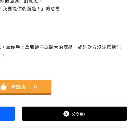
，從你後面過」的意思。
也有「我要從你後面過！」的意思。
感。當你手上拿著籃子或較大的商品，或是對方沒注意到你
式。
有幫助
｜
0
分享
至X