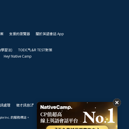
案
支援的瀏覽器
關於英語會話 App
凱倫學習法)
TOEIC®L&R TEST對策
Hey! Native Camp
訊處理
徵才訊息
我們的展望
ple Inc. 的服務標誌。