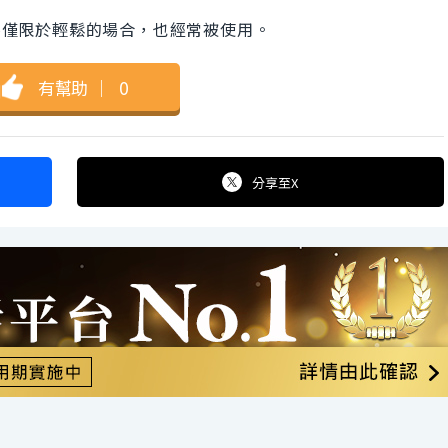
）
表現，不僅限於輕鬆的場合，也經常被使用。
有幫助
｜
0
分享
至X