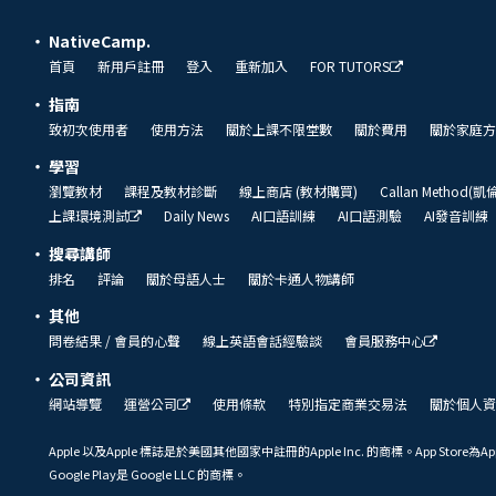
NativeCamp.
首頁
新用戶註冊
登入
重新加入
FOR TUTORS
指南
致初次使用者
使用方法
關於上課不限堂數
關於費用
關於家庭方
學習
瀏覽教材
課程及教材診斷
線上商店 (教材購買)
Callan Method(
上課環境測試
Daily News
AI口語訓練
AI口語測驗
AI發音訓練
搜尋講師
排名
評論
關於母語人士
關於卡通人物講師
其他
問卷結果 / 會員的心聲
線上英語會話經驗談
會員服務中心
公司資訊
網站導覽
運營公司
使用條款
特別指定商業交易法
關於個人資
Apple 以及Apple 標誌是於美國其他國家中註冊的Apple Inc. 的商標。App Store為Ap
Google Play是 Google LLC 的商標。