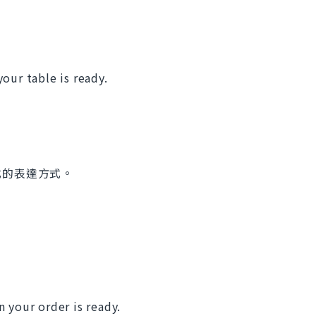
our table is ready.
式的表達方式。
 your order is ready.