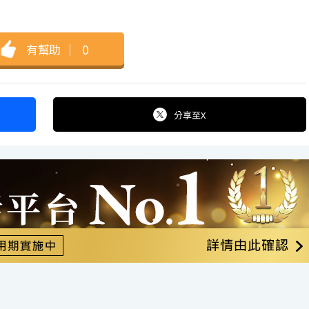
有幫助
｜
0
分享
至X