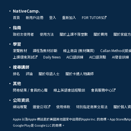
NativeCamp.
首頁
新用戶註冊
登入
重新加入
FOR TUTORS
指南
致初次使用者
使用方法
關於上課不限堂數
關於費用
關於家庭方
學習
瀏覽教材
課程及教材診斷
線上商店 (教材購買)
Callan Method(
上課環境測試
Daily News
AI口語訓練
AI口語測驗
AI發音訓練
搜尋講師
排名
評論
關於母語人士
關於卡通人物講師
其他
問卷結果 / 會員的心聲
線上英語會話經驗談
會員服務中心
公司資訊
網站導覽
運營公司
使用條款
特別指定商業交易法
關於個人資
Apple 以及Apple 標誌是於美國其他國家中註冊的Apple Inc. 的商標。App Store為Ap
Google Play是 Google LLC 的商標。