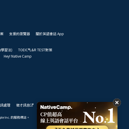
案
支援的瀏覽器
關於英語會話 App
凱倫學習法)
TOEIC®L&R TEST對策
Hey! Native Camp
訊處理
徵才訊息
我們的展望
ple Inc. 的服務標誌。