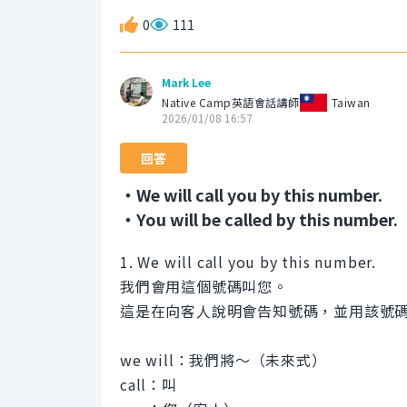
0
111
Mark Lee
Native Camp英語會話講師
Taiwan
2026/01/08 16:57
回答
・We will call you by this number.
・You will be called by this number.
1. We will call you by this number.
我們會用這個號碼叫您。
這是在向客人說明會告知號碼，並用該號
we will：我們將～（未來式）
call：叫