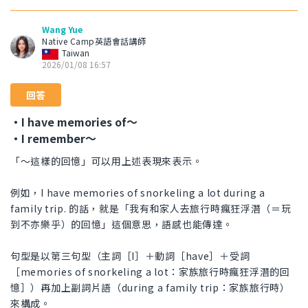
Wang Yue
Native Camp英語會話講師
Taiwan
2026/01/08 16:57
回答
・I have memories of～
・I remember～
「～這樣的回憶」可以用上述表現來表示。
例如，I have memories of snorkeling a lot during a
family trip. 的話，就是「我有和家人去旅行時瘋狂浮潛（＝玩
到不亦樂乎）的回憶」這個意思，語感也能傳達。
句型是以第三句型（主詞［I］＋動詞［have］＋受詞
［memories of snorkeling a lot：家族旅行時瘋狂浮潛的回
憶］）再加上副詞片語（during a family trip：家族旅行時）
來構成。