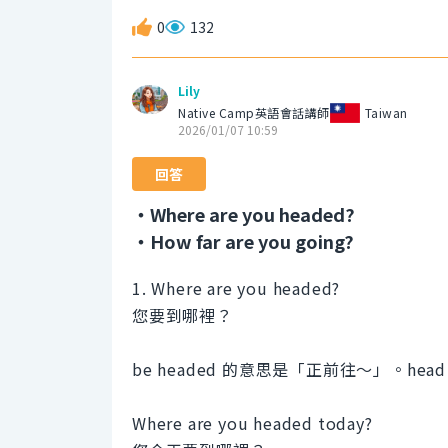
0
132
Lily
Native Camp英語會話講師
Taiwan
2026/01/07 10:59
回答
・Where are you headed?
・How far are you going?
1. Where are you headed?
您要到哪裡？
be headed 的意思是「正前往～」。
Where are you headed today?