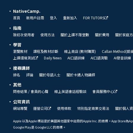
NativeCamp.
首頁
新用戶註冊
登入
重新加入
FOR TUTORS
指南
致初次使用者
使用方法
關於上課不限堂數
關於費用
關於家庭方
學習
瀏覽教材
課程及教材診斷
線上商店 (教材購買)
Callan Method(
上課環境測試
Daily News
AI口語訓練
AI口語測驗
AI發音訓練
搜尋講師
排名
評論
關於母語人士
關於卡通人物講師
其他
問卷結果 / 會員的心聲
線上英語會話經驗談
會員服務中心
公司資訊
網站導覽
運營公司
使用條款
特別指定商業交易法
關於個人資
Apple 以及Apple 標誌是於美國其他國家中註冊的Apple Inc. 的商標。App Store為Ap
Google Play是 Google LLC 的商標。