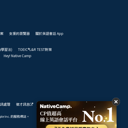
案
支援的瀏覽器
關於英語會話 App
凱倫學習法)
TOEIC®L&R TEST對策
Hey! Native Camp
訊處理
徵才訊息
我們的展望
ple Inc. 的服務標誌。