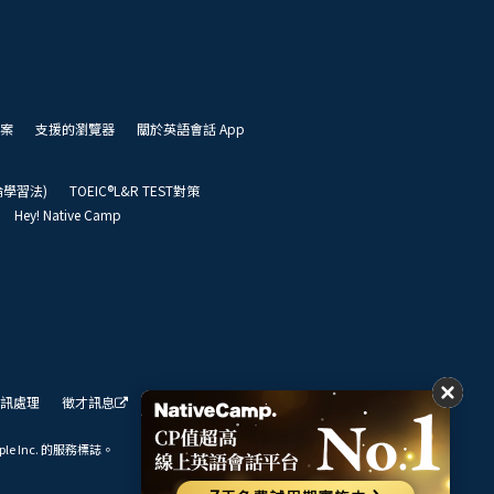
案
支援的瀏覽器
關於英語會話 App
凱倫學習法)
TOEIC®L&R TEST對策
Hey! Native Camp
訊處理
徵才訊息
我們的展望
ple Inc. 的服務標誌。