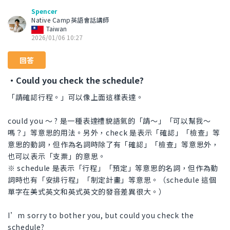
Spencer
Native Camp英語會話講師
Taiwan
2026/01/06 10:27
回答
・Could you check the schedule?
「請確認行程。」可以像上面這樣表達。
could you 〜 ? 是一種表達禮貌語氣的「請〜」「可以幫我〜
嗎？」等意思的用法。另外，check 是表示「確認」「檢查」等
意思的動詞，但作為名詞時除了有「確認」「檢查」等意思外，
也可以表示「支票」的意思。
※ schedule 是表示「行程」「預定」等意思的名詞，但作為動
詞時也有「安排行程」「制定計畫」等意思。（schedule 這個
單字在美式英文和英式英文的發音差異很大。）
I’m sorry to bother you, but could you check the
schedule?