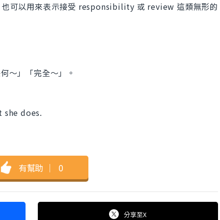
可以用來表示接受 responsibility 或 review 這類無形的
任何～」「完全～」。
t she does.
。
有幫助
｜
0
分享
至X