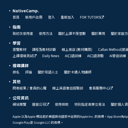
NativeCamp.
首頁
新用戶註冊
登入
重新加入
FOR TUTORS
指南
致初次使用者
使用方法
關於上課不限堂數
關於費用
關於家庭方
學習
瀏覽教材
課程及教材診斷
線上商店 (教材購買)
Callan Method(
上課環境測試
Daily News
AI口語訓練
AI口語測驗
AI發音訓練
搜尋講師
排名
評論
關於母語人士
關於卡通人物講師
其他
問卷結果 / 會員的心聲
線上英語會話經驗談
會員服務中心
公司資訊
網站導覽
運營公司
使用條款
特別指定商業交易法
關於個人資
Apple 以及Apple 標誌是於美國其他國家中註冊的Apple Inc. 的商標。App Store為Ap
Google Play是 Google LLC 的商標。