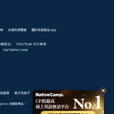
案
支援的瀏覽器
關於英語會話 App
凱倫學習法)
TOEIC®L&R TEST對策
Hey! Native Camp
訊處理
徵才訊息
我們的展望
ple Inc. 的服務標誌。