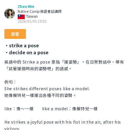
Zhao Min
Native Camp英語會話講師
Taiwan
2026/01/05 19:02
回答
・strike a pose
・decide on a pose
英語中的 Strike a pose 意指「擺姿勢」。在日常對話中，帶有
「試著擺個時尚的姿勢吧」的語感。
例句：
She strikes different poses like a model.
她像模特兒一樣擺出各種不同的姿勢。
like：像～一樣 like a model：像模特兒一樣
He strikes a joyful pose with his fist in the air, after his
victory.