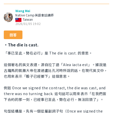
Wang Mei
Native Camp英語會話講師
Taiwan
2026/01/05 19:02
回答
・The die is cast.
「事已至此，勢在必行」是 The die is cast. 的意思。
這個著名的英文表達，源自拉丁語「Alea iacta est」。據說是
古羅馬的凱撒大帝在渡過盧比孔河時所說的話。在現代英文中，
也用來表示「骰子已經擲下」這個意思。
例如 Once we signed the contract, the die was cast, and
there was no turning back. 這句話可以用來表示「在我們簽
下合約的那一刻，已經事已至此，勢在必行，無法回頭了」。
句型結構是，先有一個從屬副詞子句（Once we signed the