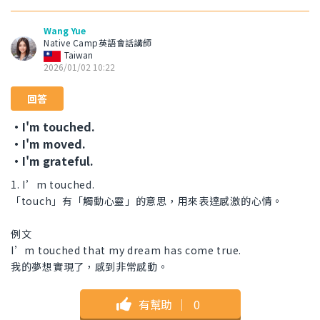
Wang Yue
Native Camp英語會話講師
Taiwan
2026/01/02 10:22
回答
・I'm touched.
・I'm moved.
・I'm grateful.
1. I’m touched.
「touch」有「觸動心靈」的意思，用來表達感激的心情。
例文
I’m touched that my dream has come true.
我的夢想實現了，感到非常感動。
有幫助
｜
0