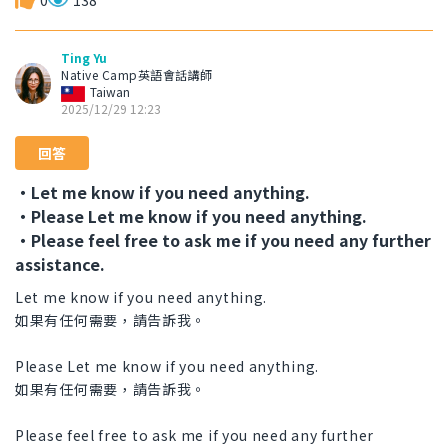
0
138
Ting Yu
Native Camp英語會話講師
Taiwan
2025/12/29 12:23
回答
・Let me know if you need anything.
・Please Let me know if you need anything.
・Please feel free to ask me if you need any further
assistance.
Let me know if you need anything.
如果有任何需要，請告訴我。
Please Let me know if you need anything.
如果有任何需要，請告訴我。
Please feel free to ask me if you need any further