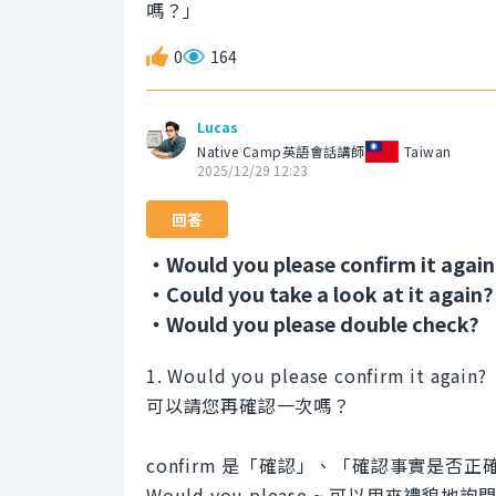
嗎？」
0
164
Lucas
Native Camp英語會話講師
Taiwan
2025/12/29 12:23
回答
・Would you please confirm it again
・Could you take a look at it again?
・Would you please double check?
1. Would you please confirm it again?
可以請您再確認一次嗎？
confirm 是「確認」、「確認事實是否
Would you please ~ 可以用來禮