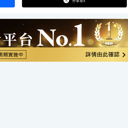
分享
至X