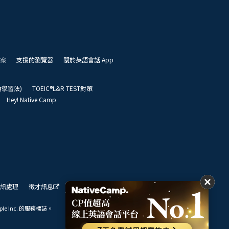
案
支援的瀏覽器
關於英語會話 App
凱倫學習法)
TOEIC®L&R TEST對策
Hey! Native Camp
訊處理
徵才訊息
我們的展望
ple Inc. 的服務標誌。