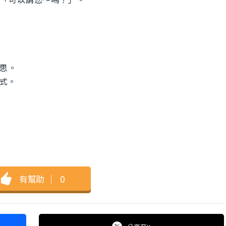
意思。
方式。
有幫助
｜
0