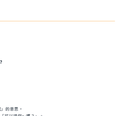
?
正確」的意思。
貌地詢問「可以請您～嗎？」。