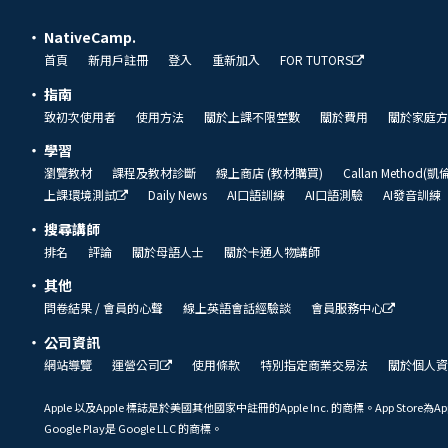
NativeCamp.
首頁
新用戶註冊
登入
重新加入
FOR TUTORS
指南
致初次使用者
使用方法
關於上課不限堂數
關於費用
關於家庭方
學習
瀏覽教材
課程及教材診斷
線上商店 (教材購買)
Callan Method(
上課環境測試
Daily News
AI口語訓練
AI口語測驗
AI發音訓練
搜尋講師
排名
評論
關於母語人士
關於卡通人物講師
其他
問卷結果 / 會員的心聲
線上英語會話經驗談
會員服務中心
公司資訊
網站導覽
運營公司
使用條款
特別指定商業交易法
關於個人資
Apple 以及Apple 標誌是於美國其他國家中註冊的Apple Inc. 的商標。App Store為Ap
Google Play是 Google LLC 的商標。