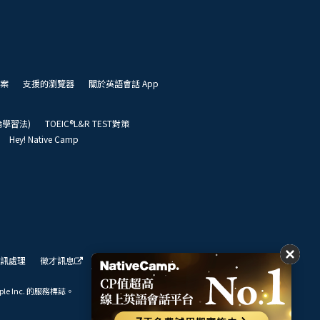
案
支援的瀏覽器
關於英語會話 App
凱倫學習法)
TOEIC®L&R TEST對策
Hey! Native Camp
訊處理
徵才訊息
我們的展望
ple Inc. 的服務標誌。