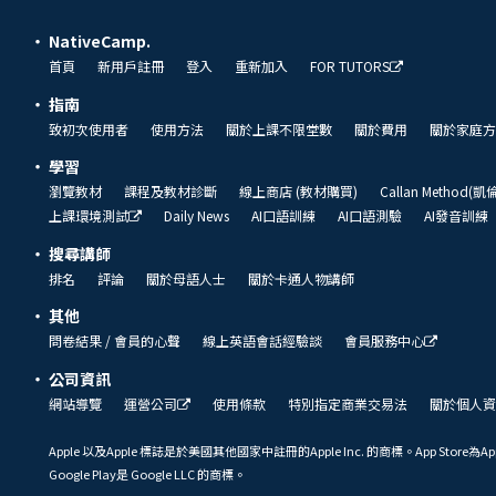
NativeCamp.
首頁
新用戶註冊
登入
重新加入
FOR TUTORS
指南
致初次使用者
使用方法
關於上課不限堂數
關於費用
關於家庭方
學習
瀏覽教材
課程及教材診斷
線上商店 (教材購買)
Callan Method(
上課環境測試
Daily News
AI口語訓練
AI口語測驗
AI發音訓練
搜尋講師
排名
評論
關於母語人士
關於卡通人物講師
其他
問卷結果 / 會員的心聲
線上英語會話經驗談
會員服務中心
公司資訊
網站導覽
運營公司
使用條款
特別指定商業交易法
關於個人資
Apple 以及Apple 標誌是於美國其他國家中註冊的Apple Inc. 的商標。App Store為Ap
Google Play是 Google LLC 的商標。