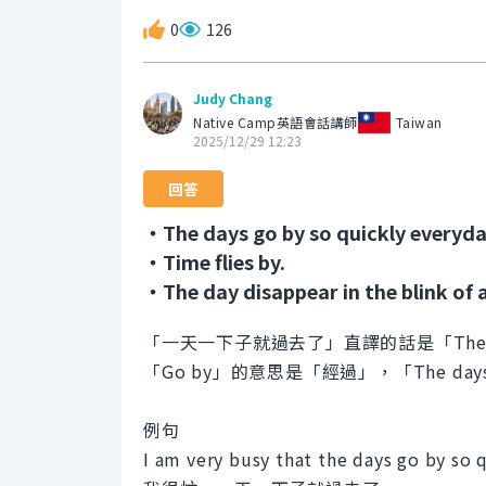
0
126
Judy Chang
Native Camp英語會話講師
Taiwan
2025/12/29 12:23
回答
・The days go by so quickly everyda
・Time flies by.
・The day disappear in the blink of 
「一天一下子就過去了」直譯的話是「The days g
「Go by」的意思是「經過」，「The da
例句
I am very busy that the days go by so 