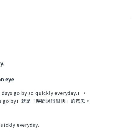
y.
an eye
o by so quickly everyday.」。
ys go by」就是「時間過得很快」的意思。
quickly everyday.