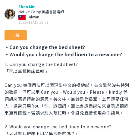
Zhao Min
Native Camp英語會話講師
Taiwan
2025/12/25 18:57
回答
・Can you change the bed sheet?
・Would you change the bed linen to a new one?
1. Can you change the bed sheet?
「可以幫我換床單嗎？」
Can you 這個用法可以表現出中文的禮貌感。英文雖然沒有特別
的敬語，但可以用 Can you、Would you、Please、kindly 等
詞語來表達禮貌的意思。英文中，無論是對長輩、上司還是任何
人，通常只用 You「你」這個詞，因此會透過說法來讓表達聽起
來更有禮貌。當請求別人幫忙時，會避免直接使用命令語氣。
2. Would you change the bed linen to a new one?
「可以幫我把床上用品換成新的嗎？」