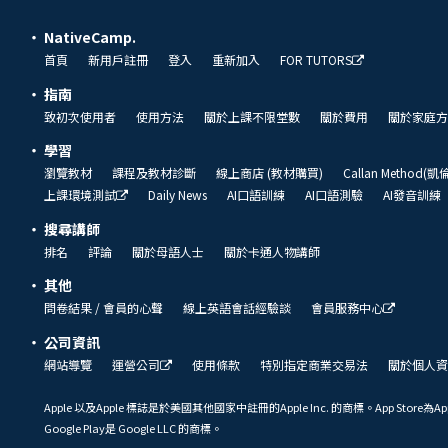
NativeCamp.
首頁
新用戶註冊
登入
重新加入
FOR TUTORS
指南
致初次使用者
使用方法
關於上課不限堂數
關於費用
關於家庭方
學習
瀏覽教材
課程及教材診斷
線上商店 (教材購買)
Callan Method(
上課環境測試
Daily News
AI口語訓練
AI口語測驗
AI發音訓練
搜尋講師
排名
評論
關於母語人士
關於卡通人物講師
其他
問卷結果 / 會員的心聲
線上英語會話經驗談
會員服務中心
公司資訊
網站導覽
運營公司
使用條款
特別指定商業交易法
關於個人資
Apple 以及Apple 標誌是於美國其他國家中註冊的Apple Inc. 的商標。App Store為Ap
Google Play是 Google LLC 的商標。