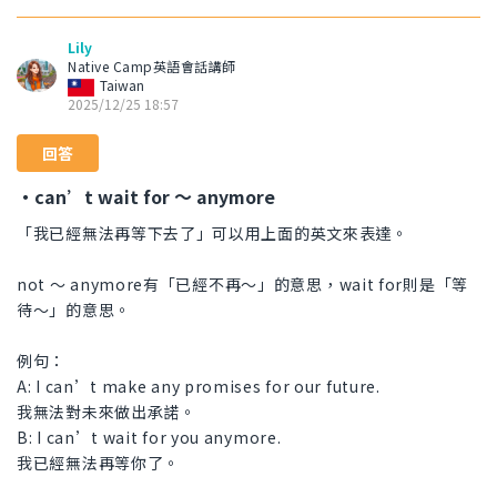
Lily
Native Camp英語會話講師
Taiwan
2025/12/25 18:57
回答
・can’t wait for ～ anymore
「我已經無法再等下去了」可以用上面的英文來表達。
not ～ anymore有「已經不再～」的意思，wait for則是「等
待～」的意思。
例句：
A: I can’t make any promises for our future.
我無法對未來做出承諾。
B: I can’t wait for you anymore.
我已經無法再等你了。