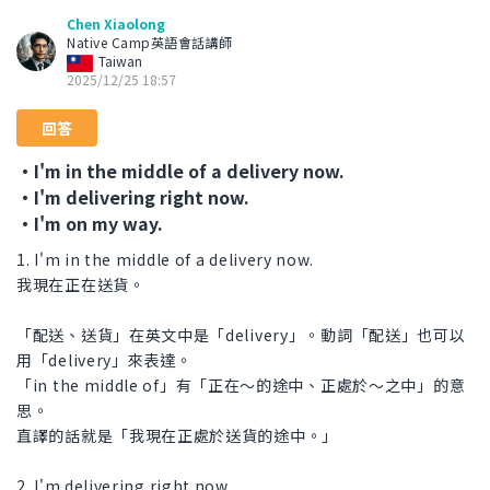
Chen Xiaolong
Native Camp英語會話講師
Taiwan
2025/12/25 18:57
回答
・I'm in the middle of a delivery now.
・I'm delivering right now.
・I'm on my way.
1. I'm in the middle of a delivery now.
我現在正在送貨。
「配送、送貨」在英文中是「delivery」。動詞「配送」也可以
用「delivery」來表達。
「in the middle of」有「正在～的途中、正處於～之中」的意
思。
直譯的話就是「我現在正處於送貨的途中。」
2. I'm delivering right now.