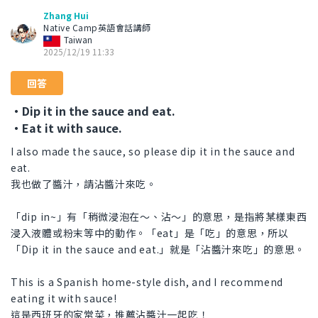
Zhang Hui
Native Camp英語會話講師
Taiwan
2025/12/19 11:33
回答
・Dip it in the sauce and eat.
・Eat it with sauce.
I also made the sauce, so please dip it in the sauce and
eat.
我也做了醬汁，請沾醬汁來吃。
「dip in~」有「稍微浸泡在～、沾～」的意思，是指將某樣東西
浸入液體或粉末等中的動作。「eat」是「吃」的意思，所以
「Dip it in the sauce and eat.」就是「沾醬汁來吃」的意思。
This is a Spanish home-style dish, and I recommend
eating it with sauce!
這是西班牙的家常菜，推薦沾醬汁一起吃！