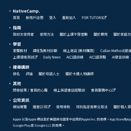
NativeCamp.
首頁
新用戶註冊
登入
重新加入
FOR TUTORS
指南
致初次使用者
使用方法
關於上課不限堂數
關於費用
關於家庭方
學習
瀏覽教材
課程及教材診斷
線上商店 (教材購買)
Callan Method(
上課環境測試
Daily News
AI口語訓練
AI口語測驗
AI發音訓練
搜尋講師
排名
評論
關於母語人士
關於卡通人物講師
其他
問卷結果 / 會員的心聲
線上英語會話經驗談
會員服務中心
公司資訊
網站導覽
運營公司
使用條款
特別指定商業交易法
關於個人資
Apple 以及Apple 標誌是於美國其他國家中註冊的Apple Inc. 的商標。App Store為Ap
Google Play是 Google LLC 的商標。