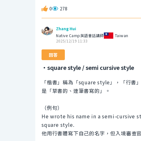
0
278
Zhang Hui
Native Camp英語會話講師
Taiwan
2025/12/19 11:33
回答
・square style / semi cursive style
「楷書」稱為「square style」，「行書」稱
是「草書的、連筆書寫的」。
（例句）
He wrote his name in a semi-cursive st
square style.
他用行書體寫下自己的名字，但入境審查