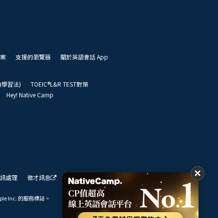
案
支援的瀏覽器
關於英語會話 App
凱倫學習法)
TOEIC®L&R TEST對策
Hey! Native Camp
訊處理
徵才訊息
我們的展望
ple Inc. 的服務標誌。