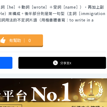
［he］＋動詞［wrote］＋受詞［name］），再加上副
e style）來構成。後半部分則是第一句型（主詞［immigration
副詞用法的不定詞片語（用楷書體書寫：to write in a
有幫助
｜
0
分享
至X