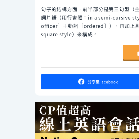
句子的結構方面，前半部分是第三句型（主詞
詞片語（用行書體：in a semi-cursiv
officer］＋動詞［ordered］），再加上
square style）來構成。
分享
至Facebook