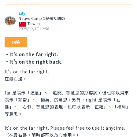
Lily
Native Camp英語會話講師
Taiwan
2025/12/17 12:56
回答
・It's on the far right.
・It's on the right back.
It's on the far right.
在最右邊。
far 是表示「遙遠」、「離開」等意思的形容詞，但也可以用來
表示「非常」、「極為」的意思。另外，right 是表示「右
邊」、「右側」等意思的表現，也可以表示「正確」、「權利」
等意思。
It's on the far right. Please feel free to use it anytime.
（在最右邊。隨時都可以放心使用。）