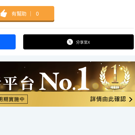
有幫助
｜
0
分享
至X