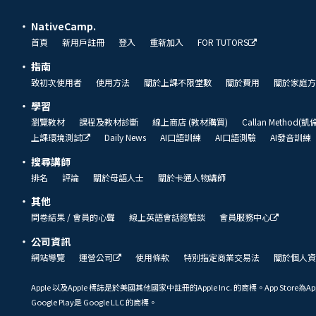
NativeCamp.
首頁
新用戶註冊
登入
重新加入
FOR TUTORS
指南
致初次使用者
使用方法
關於上課不限堂數
關於費用
關於家庭方
學習
瀏覽教材
課程及教材診斷
線上商店 (教材購買)
Callan Method(
上課環境測試
Daily News
AI口語訓練
AI口語測驗
AI發音訓練
搜尋講師
排名
評論
關於母語人士
關於卡通人物講師
其他
問卷結果 / 會員的心聲
線上英語會話經驗談
會員服務中心
公司資訊
網站導覽
運營公司
使用條款
特別指定商業交易法
關於個人資
Apple 以及Apple 標誌是於美國其他國家中註冊的Apple Inc. 的商標。App Store為Ap
Google Play是 Google LLC 的商標。