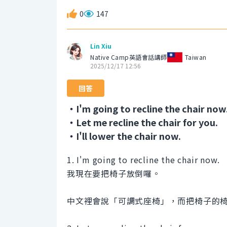
0
147
Lin Xiu
Native Camp英語會話講師
Taiwan
2025/12/17 12:56
回答
・I'm going to recline the chair now
・Let me recline the chair for you.
・I'll lower the chair now.
1. I'm going to recline the chair now.
我現在要把椅子放倒囉。
中文裡會說「可調式座椅」，而把椅子的椅背