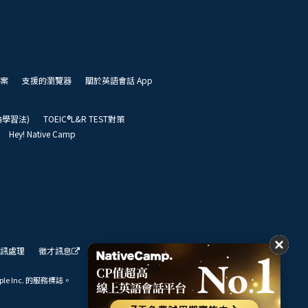
案
支援的瀏覽器
關於英語會話 App
凱倫學習法)
TOEIC®L&R TEST對策
Hey! Native Camp
訊處理
徵才訊息
我們的展望
ple Inc. 的服務標誌。