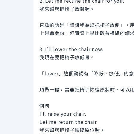
2. Let me recline the chair for you.
我來幫您把椅子放倒喔。
直譯的話是「請讓我為您把椅子放倒」。用「
上是命令句，但實際上是比較有禮貌的請
3. I'll lower the chair now.
我現在要把椅子放低囉。
「lower」這個動詞有「降低、放低」的
順帶一提，當要把椅子恢復原狀時，可以用「r
例句
I'll raise your chair.
Let me return the chair.
我來幫您把椅子恢復原位喔。