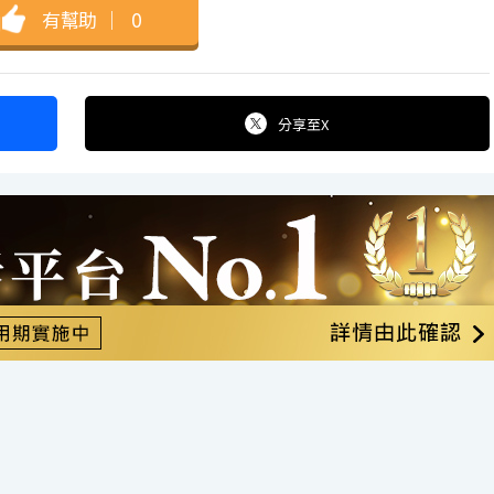
有幫助
｜
0
分享
至X