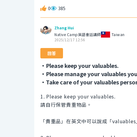
0
385
Zhang Hui
Native Camp英語會話講師
Taiwan
2025/12/17 12:56
回答
・Please keep your valuables.
・Please manage your valuables your
・Take care of your valuables person
1. Please keep your valuables.
請自行保管貴重物品。
「貴重品」在英文中可以說成「valuable