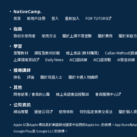
NativeCamp.
首頁
新用戶註冊
登入
重新加入
FOR TUTORS
指南
致初次使用者
使用方法
關於上課不限堂數
關於費用
關於家庭方
學習
瀏覽教材
課程及教材診斷
線上商店 (教材購買)
Callan Method(
上課環境測試
Daily News
AI口語訓練
AI口語測驗
AI發音訓練
搜尋講師
排名
評論
關於母語人士
關於卡通人物講師
其他
問卷結果 / 會員的心聲
線上英語會話經驗談
會員服務中心
公司資訊
網站導覽
運營公司
使用條款
特別指定商業交易法
關於個人資
Apple 以及Apple 標誌是於美國其他國家中註冊的Apple Inc. 的商標。App Store為Ap
Google Play是 Google LLC 的商標。