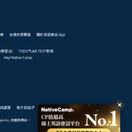
案
支援的瀏覽器
關於英語會話 App
凱倫學習法)
TOEIC®L&R TEST對策
Hey! Native Camp
訊處理
徵才訊息
我們的展望
ple Inc. 的服務標誌。