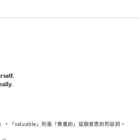
self.
ally.
s」。「valuable」則是「貴重的」這個意思的形容詞。