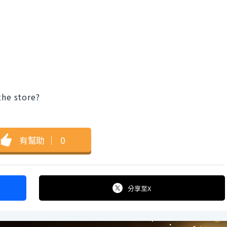
the store?
有幫助
｜
0
分享
至X