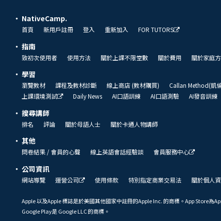
NativeCamp.
首頁
新用戶註冊
登入
重新加入
FOR TUTORS
指南
致初次使用者
使用方法
關於上課不限堂數
關於費用
關於家庭方
學習
瀏覽教材
課程及教材診斷
線上商店 (教材購買)
Callan Method(
上課環境測試
Daily News
AI口語訓練
AI口語測驗
AI發音訓練
搜尋講師
排名
評論
關於母語人士
關於卡通人物講師
其他
問卷結果 / 會員的心聲
線上英語會話經驗談
會員服務中心
公司資訊
網站導覽
運營公司
使用條款
特別指定商業交易法
關於個人資
Apple 以及Apple 標誌是於美國其他國家中註冊的Apple Inc. 的商標。App Store為Ap
Google Play是 Google LLC 的商標。