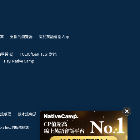
案
支援的瀏覽器
關於英語會話 App
凱倫學習法)
TOEIC®L&R TEST對策
Hey! Native Camp
訊處理
徵才訊息
我們的展望
ple Inc. 的服務標誌。