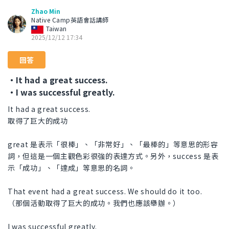
Zhao Min
Native Camp英語會話講師
Taiwan
2025/12/12 17:34
回答
・It had a great success.
・I was successful greatly.
It had a great success.
取得了巨大的成功
great 是表示「很棒」、「非常好」、「最棒的」等意思的形容
詞，但這是一個主觀色彩很強的表達方式。另外，success 是表
示「成功」、「達成」等意思的名詞。
That event had a great success. We should do it too.
（那個活動取得了巨大的成功。我們也應該舉辦。）
I was successful greatly.