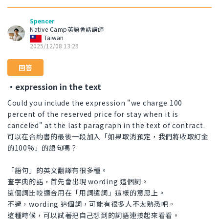
Spencer
Native Camp英語會話講師
Taiwan
2025/12/08 13:29
回答
・expression in the text
Could you include the expression "we charge 100
percent of the reserved price for stay when it is
canceled" at the last paragraph in the text of contract.
可以在合約書的最後一段加入「如果取消預定，我們將收取訂金
的100%」的語句嗎？
「語句」的英文翻譯有很多種。
查字典的話，首先會出現 wording 這個詞。
這個詞比較適合用在「用詞遣詞」這樣的意思上。
不過，wording 這個詞，可能有很多人不太熟悉吧。
這種時候，可以試著把自己想到的詞語連接起來看看。