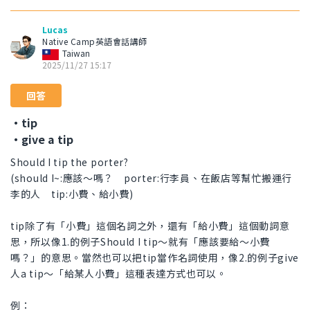
Lucas
Native Camp英語會話講師
Taiwan
2025/11/27 15:17
回答
・tip
・give a tip
Should I tip the porter?
(should I~:應該～嗎？ porter:行李員、在飯店等幫忙搬運行
李的人 tip:小費、給小費)
tip除了有「小費」這個名詞之外，還有「給小費」這個動詞意
思，所以像1.的例子Should I tip～就有「應該要給～小費
嗎？」的意思。當然也可以把tip當作名詞使用，像2.的例子give
人a tip～「給某人小費」這種表達方式也可以。
例：