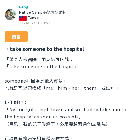
Feng
Native Camp英語會話講師
Taiwan
2024/07/31 10:52
回答
・take someone to the hospital
「帶某人去醫院」用英語可以說：
「take someone to the hospital」。
someone裡因為是放入賓語，
也就是可以替換成「me、him、her、them」或姓名。
使用例句：
「My son got a high fever, and so I had to take him to
the hospital as soon as possible」
（意思：我的兒子發燒了，必須要趕緊帶他去醫院）
可以像這樣來使用這種表達方式。