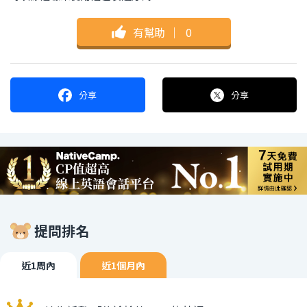
有幫助
｜
0
分享
分享
提問排名
近1周內
近1個月內