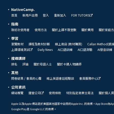
NativeCamp.
首頁
新用戶註冊
登入
重新加入
FOR TUTORS
指南
致初次使用者
使用方法
關於上課不限堂數
關於費用
關於家庭方
學習
瀏覽教材
課程及教材診斷
線上商店 (教材購買)
Callan Method(
上課環境測試
Daily News
AI口語訓練
AI口語測驗
AI發音訓練
搜尋講師
排名
評論
關於母語人士
關於卡通人物講師
其他
問卷結果 / 會員的心聲
線上英語會話經驗談
會員服務中心
公司資訊
網站導覽
運營公司
使用條款
特別指定商業交易法
關於個人資
Apple 以及Apple 標誌是於美國其他國家中註冊的Apple Inc. 的商標。App Store為Ap
Google Play是 Google LLC 的商標。