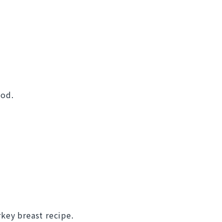
ood.
rkey breast recipe.