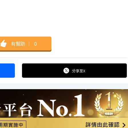
有幫助
｜
0
分享
至X