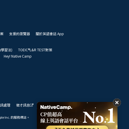
案
支援的瀏覽器
關於英語會話 App
凱倫學習法)
TOEIC®L&R TEST對策
Hey! Native Camp
訊處理
徵才訊息
我們的展望
ple Inc. 的服務標誌。