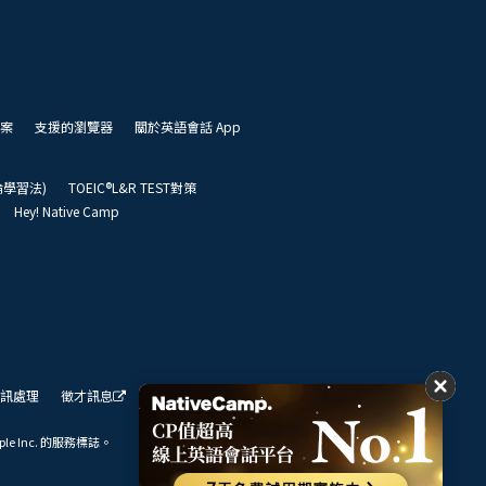
案
支援的瀏覽器
關於英語會話 App
凱倫學習法)
TOEIC®L&R TEST對策
Hey! Native Camp
訊處理
徵才訊息
我們的展望
ple Inc. 的服務標誌。