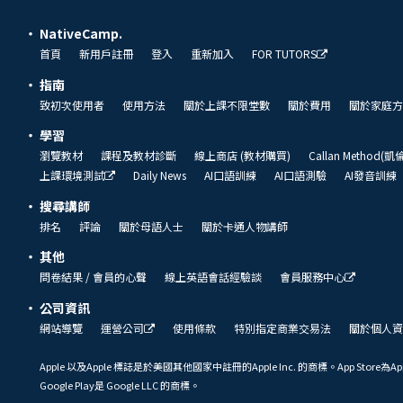
NativeCamp.
首頁
新用戶註冊
登入
重新加入
FOR TUTORS
指南
致初次使用者
使用方法
關於上課不限堂數
關於費用
關於家庭方
學習
瀏覽教材
課程及教材診斷
線上商店 (教材購買)
Callan Method(
上課環境測試
Daily News
AI口語訓練
AI口語測驗
AI發音訓練
搜尋講師
排名
評論
關於母語人士
關於卡通人物講師
其他
問卷結果 / 會員的心聲
線上英語會話經驗談
會員服務中心
公司資訊
網站導覽
運營公司
使用條款
特別指定商業交易法
關於個人資
Apple 以及Apple 標誌是於美國其他國家中註冊的Apple Inc. 的商標。App Store為Ap
Google Play是 Google LLC 的商標。