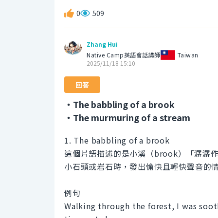
0
509
Zhang Hui
Native Camp英語會話講師
Taiwan
2025/11/18 15:10
回答
・The babbling of a brook
・The murmuring of a stream
1. The babbling of a brook
這個片語描述的是小溪（brook）「潺潺作
小石頭或岩石時，發出愉快且輕快聲音的
例句
Walking through the forest, I was soot