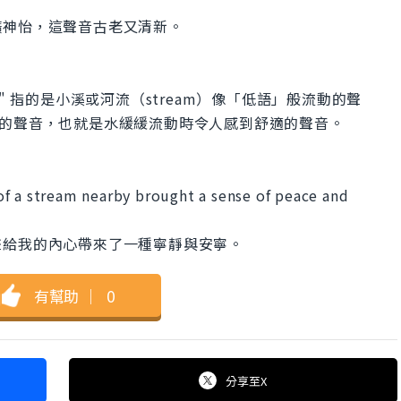
怡，這聲音古老​​又清新。
stream" 指的是小溪或河流（stream）像「低語」般流動的聲
且溫和的聲音，也就是水緩緩流動時令人感到舒適的聲音。
f a stream nearby brought a sense of peace and
聲給我的內心帶來了一種寧靜與安寧。
有幫助
｜
0
分享
至X