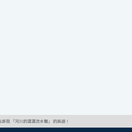
告訴我 「河川的潺潺流水聲」 的英語！