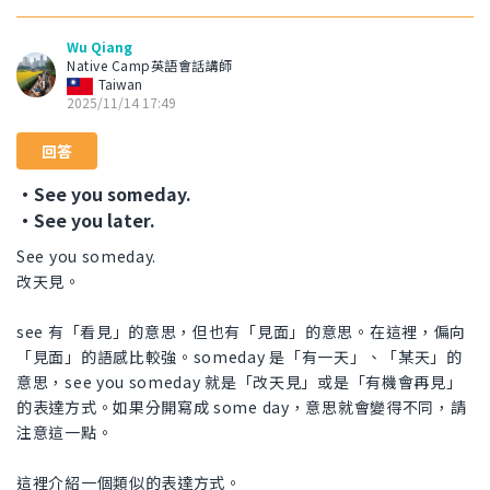
Wu Qiang
Native Camp英語會話講師
Taiwan
2025/11/14 17:49
回答
・See you someday.
・See you later.
See you someday.
改天見。
see 有「看見」的意思，但也有「見面」的意思。在這裡，偏向
「見面」的語感比較強。someday 是「有一天」、「某天」的
意思，see you someday 就是「改天見」或是「有機會再見」
的表達方式。如果分開寫成 some day，意思就會變得不同，請
注意這一點。
這裡介紹一個類似的表達方式。