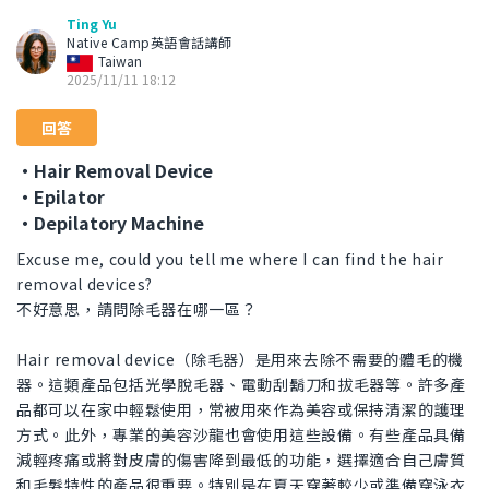
Ting Yu
Native Camp英語會話講師
Taiwan
2025/11/11 18:12
回答
・Hair Removal Device
・Epilator
・Depilatory Machine
Excuse me, could you tell me where I can find the hair
removal devices?
不好意思，請問除毛器在哪一區？
Hair removal device（除毛器）是用來去除不需要的體毛的機
器。這類產品包括光學脫毛器、電動刮鬍刀和拔毛器等。許多產
品都可以在家中輕鬆使用，常被用來作為美容或保持清潔的護理
方式。此外，專業的美容沙龍也會使用這些設備。有些產品具備
減輕疼痛或將對皮膚的傷害降到最低的功能，選擇適合自己膚質
和毛髮特性的產品很重要。特別是在夏天穿著較少或準備穿泳衣