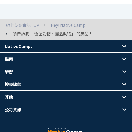
線上英語會話TOP
Hey! Native Camp
請告訴我 「恆溫動物・變溫動物」 的英語！
NativeCamp.
指南
學習
搜尋講師
其他
公司資訊