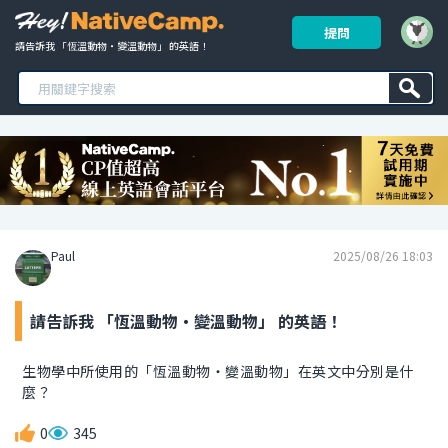
提問
請告訴我 「恆溫動物・變溫動物」 的英語！ 
Paul
2025/08/26 18:03
請告訴我 「恆溫動物・變溫動物」 的英語！
生物學中所使用的「恆溫動物・變溫動物」在英文中分別是什
麼？
0
345