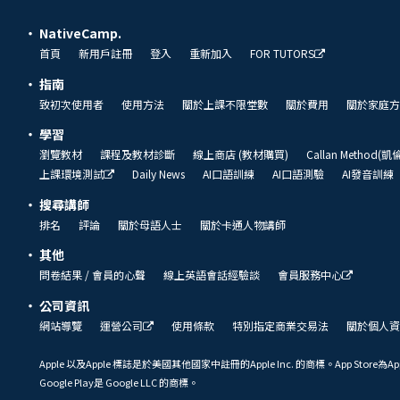
NativeCamp.
首頁
新用戶註冊
登入
重新加入
FOR TUTORS
指南
致初次使用者
使用方法
關於上課不限堂數
關於費用
關於家庭方
學習
瀏覽教材
課程及教材診斷
線上商店 (教材購買)
Callan Method(
上課環境測試
Daily News
AI口語訓練
AI口語測驗
AI發音訓練
搜尋講師
排名
評論
關於母語人士
關於卡通人物講師
其他
問卷結果 / 會員的心聲
線上英語會話經驗談
會員服務中心
公司資訊
網站導覽
運營公司
使用條款
特別指定商業交易法
關於個人資
Apple 以及Apple 標誌是於美國其他國家中註冊的Apple Inc. 的商標。App Store為Ap
Google Play是 Google LLC 的商標。