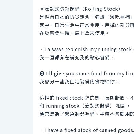
＊滾動式防災儲備（Rolling Stock）
是源自日本的防災觀念，強調「邊吃邊補
家中，日常生活中正常食用，用掉的部分
在災害發生時，馬上拿來使用。
・I always replenish my running stock 
我一直都有在補充我的點心儲備。
❷ I'll give you some food from my fix
我會分一些我固定儲備的食物給你。
這裡的 fixed stock 指的是「長期儲
和 running stock（滾動式儲備） 相對，
通常是為了緊急狀況準備、平時不會動用
・I have a fixed stock of canned goods