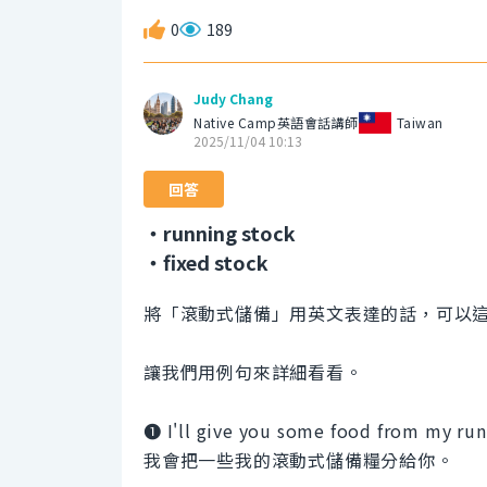
0
189
Judy Chang
Native Camp英語會話講師
Taiwan
2025/11/04 10:13
回答
・running stock
・fixed stock
將「滾動式儲備」用英文表達的話，可以
讓我們用例句來詳細看看。
❶ I'll give you some food from my run
我會把一些我的滾動式儲備糧分給你。