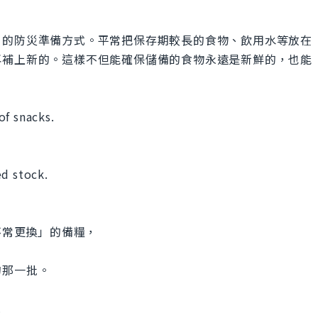
」的防災準備方式。平常把保存期較長的食物、飲用水等放在
再補上新的。這樣不但能確保儲備的食物永遠是新鮮的，也能
of snacks.
ed stock.
放、不常更換」的備糧，
的那一批。
.