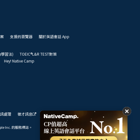
案
支援的瀏覽器
關於英語會話 App
凱倫學習法)
TOEIC®L&R TEST對策
Hey! Native Camp
訊處理
徵才訊息
我們的展望
ple Inc. 的服務標誌。