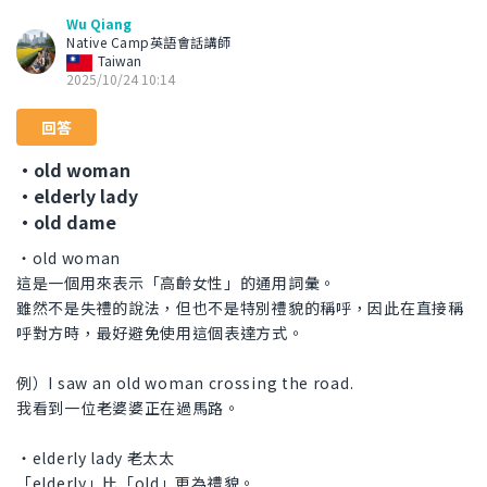
Wu Qiang
Native Camp英語會話講師
Taiwan
2025/10/24 10:14
回答
・old woman
・elderly lady
・old dame
・old woman
這是一個用來表示「高齡女性」的通用詞彙。
雖然不是失禮的說法，但也不是特別禮貌的稱呼，因此在直接稱
呼對方時，最好避免使用這個表達方式。
例）I saw an old woman crossing the road.
我看到一位老婆婆正在過馬路。
・elderly lady 老太太
「elderly」比「old」更為禮貌。