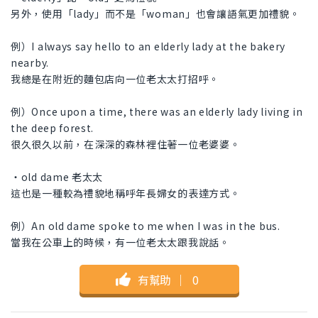
另外，使用「lady」而不是「woman」也會讓語氣更加禮貌。
例）I always say hello to an elderly lady at the bakery
nearby.
我總是在附近的麵包店向一位老太太打招呼。
例）Once upon a time, there was an elderly lady living in
the deep forest.
很久很久以前，在深深的森林裡住著一位老婆婆。
・old dame 老太太
這也是一種較為禮貌地稱呼年長婦女的表達方式。
例）An old dame spoke to me when I was in the bus.
當我在公車上的時候，有一位老太太跟我說話。
有幫助
｜
0