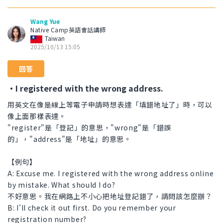
Wang Yue
Native Camp英語會話講師
Taiwan
2025/10/13 15:05
回答
・I registered with the wrong address.
用英文在像是線上等電子申請時想表達「填錯地址了」時，可以
像上面那樣表達。
"register"是「登記」的意思，"wrong"是「錯誤
的」，"address"是「地址」的意思。
【例句】
A: Excuse me. I registered with the wrong address online
by mistake. What should I do?
不好意思。我在網路上不小心把地址登記錯了，請問該怎麼辦？
B: I'll check it out first. Do you remember your
registration number?