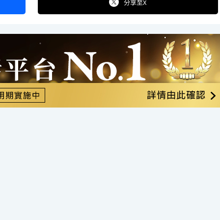
分享
至X