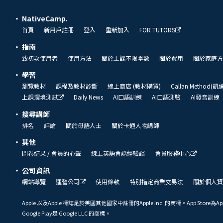
NativeCamp.
首頁
新用戶註冊
登入
重新加入
FOR TUTORS
指南
致初次使用者
使用方法
關於上課不限堂數
關於費用
關於家庭方
學習
瀏覽教材
課程及教材診斷
線上商店 (教材購買)
Callan Method(
上課環境測試
Daily News
AI口語訓練
AI口語測驗
AI發音訓練
搜尋講師
排名
評論
關於母語人士
關於卡通人物講師
其他
問卷結果 / 會員的心聲
線上英語會話經驗談
會員服務中心
公司資訊
網站導覽
運營公司
使用條款
特別指定商業交易法
關於個人資
Apple 以及Apple 標誌是於美國其他國家中註冊的Apple Inc. 的商標。App Store為Ap
Google Play是 Google LLC 的商標。