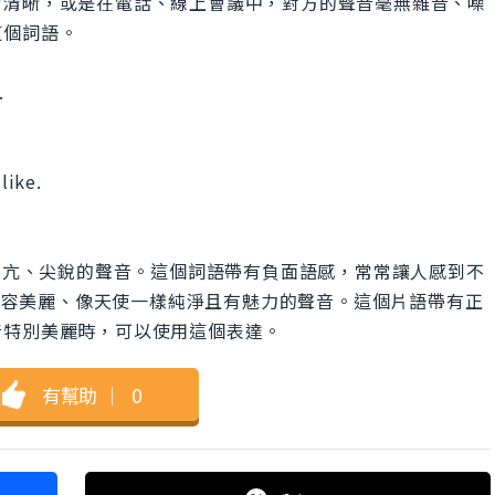
常清晰，或是在電話、線上會議中，對方的聲音毫無雜音、噪
這個詞語。
.
like.
般，非常高亢、尖銳的聲音。這個詞語帶有負面語感，常常讓人感到不
ce則是形容美麗、像天使一樣純淨且有魅力的聲音。這個片語帶有正
音特別美麗時，可以使用這個表達。
有幫助
｜
0