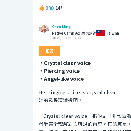
0
147
Chen Ming
Native Camp英語會話講師
Taiwan
2025/10/09 18:33
回答
・Crystal clear voice
・Piercing voice
・Angel-like voice
Her singing voice is crystal clear.
她的歌聲清澈透明。
「Crystal clear voice」指的
者能完全理解對方所說的內容。其語感是