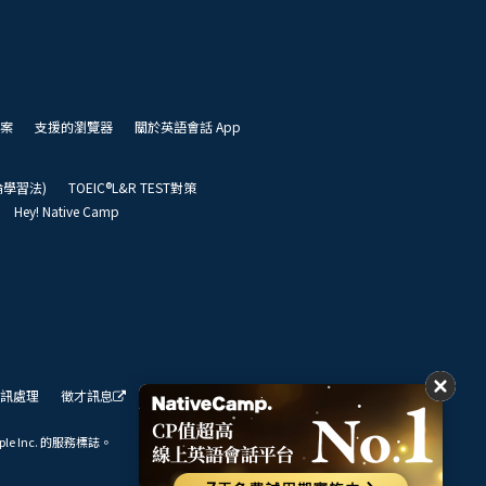
案
支援的瀏覽器
關於英語會話 App
凱倫學習法)
TOEIC®L&R TEST對策
Hey! Native Camp
訊處理
徵才訊息
我們的展望
ple Inc. 的服務標誌。