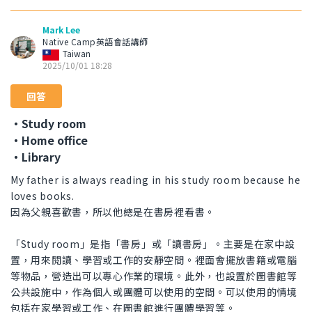
Mark Lee
Native Camp英語會話講師
Taiwan
2025/10/01 18:28
回答
・Study room
・Home office
・Library
My father is always reading in his study room because he
loves books.
因為父親喜歡書，所以他總是在書房裡看書。
「Study room」是指「書房」或「讀書房」。主要是在家中設
置，用來閱讀、學習或工作的安靜空間。裡面會擺放書籍或電腦
等物品，營造出可以專心作業的環境。此外，也設置於圖書館等
公共設施中，作為個人或團體可以使用的空間。可以使用的情境
包括在家學習或工作、在圖書館進行團體學習等。