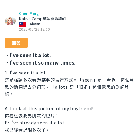
Chen Ming
Native Camp英語會話講師
Taiwan
2025/09/26 12:00
回答
・I've seen it a lot.
・I've seen it so many times.
1. I've seen it a lot.
這是強調多次看過某事的表達方式。「seen」是「看過」這個意
思的動詞過去分詞形，「a lot」是「很多」這個意思的副詞片
語。
A: Look at this picture of my boyfriend!
你看這張我男朋友的照片！
B: I've already seen it a lot.
我已經看過很多次了。