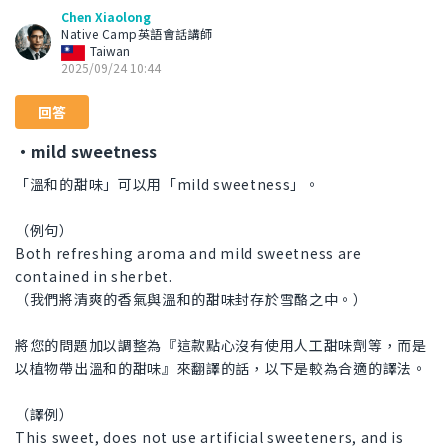
Chen Xiaolong
Native Camp英語會話講師
Taiwan
2025/09/24 10:44
回答
・mild sweetness
「溫和的甜味」可以用「mild sweetness」。
（例句）
Both refreshing aroma and mild sweetness are
contained in sherbet.
（我們將清爽的香氣與溫和的甜味封存於雪酪之中。）
將您的問題加以調整為『這款點心沒有使用人工甜味劑等，而是
以植物帶出溫和的甜味』來翻譯的話，以下是較為合適的譯法。
（譯例）
This sweet, does not use artificial sweeteners, and is