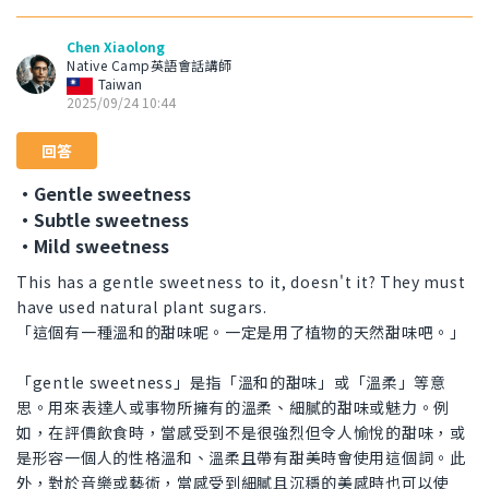
Chen Xiaolong
Native Camp英語會話講師
Taiwan
2025/09/24 10:44
回答
・Gentle sweetness
・Subtle sweetness
・Mild sweetness
This has a gentle sweetness to it, doesn't it? They must
have used natural plant sugars.
「這個有一種溫和的甜味呢。一定是用了植物的天然甜味吧。」
「gentle sweetness」是指「溫和的甜味」或「溫柔」等意
思。用來表達人或事物所擁有的溫柔、細膩的甜味或魅力。例
如，在評價飲食時，當感受到不是很強烈但令人愉悅的甜味，或
是形容一個人的性格溫和、溫柔且帶有甜美時會使用這個詞。此
外，對於音樂或藝術，當感受到細膩且沉穩的美感時也可以使