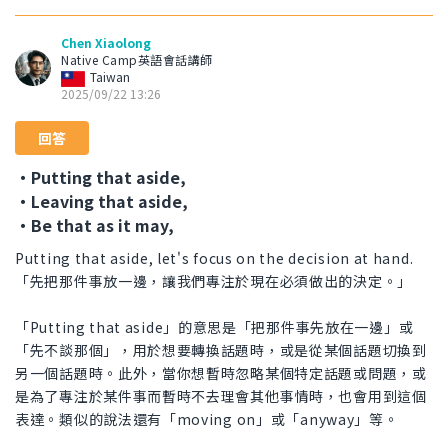
Chen Xiaolong
Native Camp英語會話講師
Taiwan
2025/09/22 13:26
回答
・Putting that aside,
・Leaving that aside,
・Be that as it may,
Putting that aside, let's focus on the decision at hand.
「先把那件事放一邊，讓我們專注於現在必須做出的決定。」
「Putting that aside」的意思是「把那件事先放在一邊」或
「先不談那個」，用於想要轉換話題時，或是從某個話題切換到
另一個話題時。此外，當你想暫時忽略某個特定話題或問題，或
是為了專注於某件事而暫時不去理會其他事情時，也會用到這個
表達。類似的說法還有「moving on」或「anyway」等。