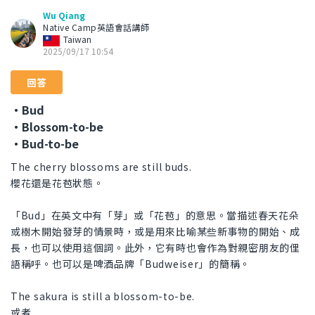
Wu Qiang
Native Camp英語會話講師
Taiwan
2025/09/17 10:54
回答
・Bud
・Blossom-to-be
・Bud-to-be
The cherry blossoms are still buds.
櫻花還是花苞狀態。
「Bud」在英文中有「芽」或「花苞」的意思。當描述春天花朵
或樹木開始發芽的情景時，或是用來比喻某些新事物的開始、成
長，也可以使用這個詞。此外，它有時也會作為對親密朋友的俚
語稱呼。也可以是啤酒品牌「Budweiser」的簡稱。
The sakura is still a blossom-to-be.
或者