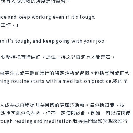
，也有人從宗教的角度進行靈修。
ice and keep working even if it's tough.
續工作。」
en it's tough, and keep going with your job.
也要堅持把事情做好。記住，持之以恆滴水才能穿石。
指為了提升心靈專注力或平靜而進行的特定活動或習慣。包括冥想或正念
ine starts with a meditation practice.我的早
"則是指以個人成長或自我提升為目標的更廣泛活動。這包括知識、技
冥想也可能包含在內，但不一定僅限於此。例如，可以這樣使
n through reading and meditation.我透過閱讀和冥想來進行