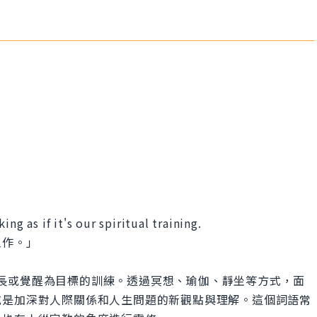
ng as if it's our spiritual training.
工作。」
是指以精神成長或覺醒為目標的訓練。透過冥想、瑜伽、靜坐等方式，面
或是加深對人際關係和人生問題的新觀點與理解。這個詞語常