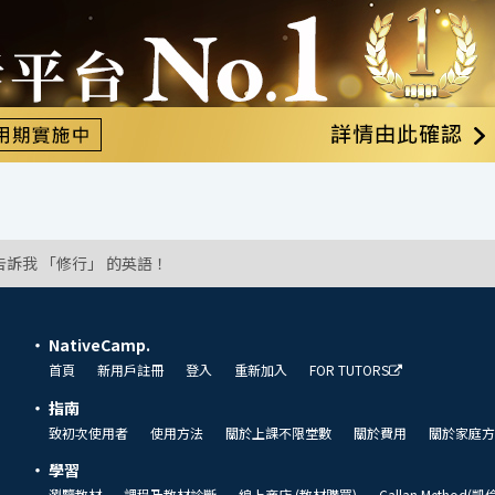
告訴我 「修行」 的英語！
NativeCamp.
首頁
新用戶註冊
登入
重新加入
FOR TUTORS
指南
致初次使用者
使用方法
關於上課不限堂數
關於費用
關於家庭方
學習
瀏覽教材
課程及教材診斷
線上商店 (教材購買)
Callan Method(