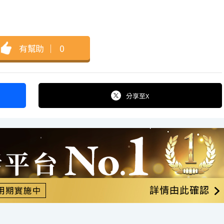
有幫助
｜
0
分享
至X