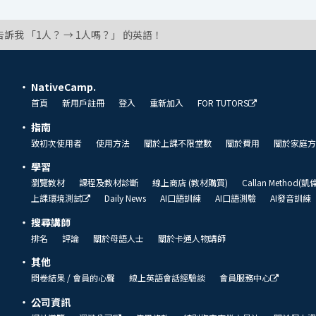
告訴我 「1人？ → 1人嗎？」 的英語！
NativeCamp.
首頁
新用戶註冊
登入
重新加入
FOR TUTORS
指南
致初次使用者
使用方法
關於上課不限堂數
關於費用
關於家庭方
學習
瀏覽教材
課程及教材診斷
線上商店 (教材購買)
Callan Method(
上課環境測試
Daily News
AI口語訓練
AI口語測驗
AI發音訓練
搜尋講師
排名
評論
關於母語人士
關於卡通人物講師
其他
問卷結果 / 會員的心聲
線上英語會話經驗談
會員服務中心
公司資訊