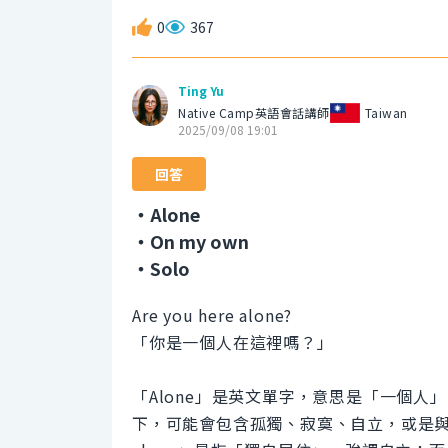
0
367
Ting Yu
Native Camp英語會話講師
Taiwan
2025/09/08 19:01
回答
・Alone
・On my own
・Solo
Are you here alone?
「你是一個人在這裡嗎？」
「Alone」是英文單字，意思是「一個
下，可能會包含孤獨、寂寞、自立，或是與外