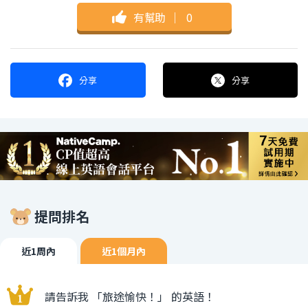
有幫助
｜
0
分享
分享
提問排名
近1周內
近1個月內
請告訴我 「旅途愉快！」 的英語！